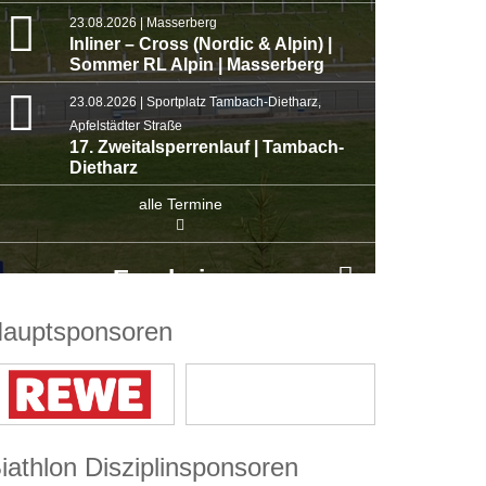
23.08.2026 | Masserberg
Inliner – Cross (Nordic & Alpin) |
Sommer RL Alpin | Masserberg
23.08.2026 | Sportplatz Tambach-Dietharz,
Apfelstädter Straße
17. Zweitalsperrenlauf | Tambach-
Dietharz
alle Termine
Ergebnisse
auptsponsoren
iathlon Disziplinsponsoren