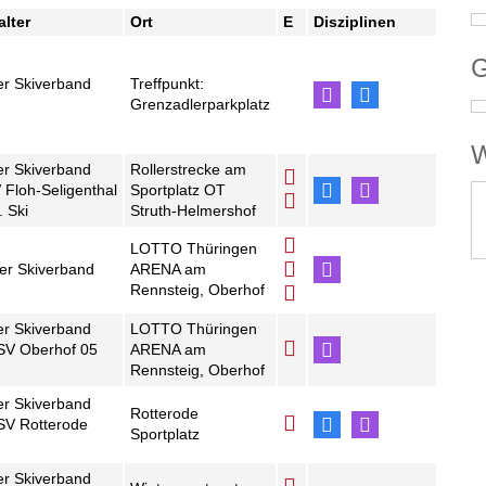
alter
Ort
E
Disziplinen
G
er Skiverband
Treffpunkt:
Grenzadlerparkplatz
W
er Skiverband
Rollerstrecke am
V Floh-Seligenthal
Sportplatz OT
. Ski
Struth-Helmershof
LOTTO Thüringen
er Skiverband
ARENA am
Rennsteig, Oberhof
er Skiverband
LOTTO Thüringen
WSV Oberhof 05
ARENA am
Rennsteig, Oberhof
er Skiverband
Rotterode
WSV Rotterode
Sportplatz
er Skiverband