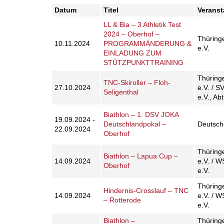
Datum
Titel
Veranst
LL & Bia – 3 Athletik Test
2024 – Oberhof –
Thüring
10.11.2024
PROGRAMMÄNDERUNG &
e.V.
EINLADUNG ZUM
STÜTZPUNKTTRAINING
Thüring
TNC-Skiroller – Floh-
27.10.2024
e.V. / S
Seligenthal
e.V., Abt
Biathlon – 1. DSV JOKA
19.09.2024 -
Deutschlandpokal –
Deutsch
22.09.2024
Oberhof
Thüring
Biathlon – Lapua Cup –
14.09.2024
e.V. / 
Oberhof
e.V.
Thüring
Hindernis-Crosslauf – TNC
14.09.2024
e.V. / 
– Rotterode
e.V.
Biathlon –
Thüring