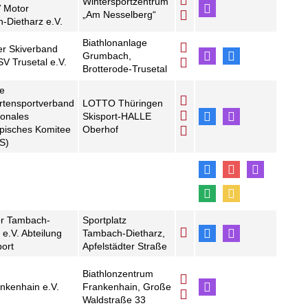
Wintersportzentrum
V Motor
„Am Nesselberg“
-Dietharz e.V.
Biathlonanlage
er Skiverband
Grumbach,
SV Trusetal e.V.
Brotterode-Trusetal
e
rtensportverband
LOTTO Thüringen
ionales
Skisport-HALLE
pisches Komitee
Oberhof
S)
r Tambach-
Sportplatz
 e.V. Abteilung
Tambach-Dietharz,
port
Apfelstädter Straße
Biathlonzentrum
nkenhain e.V.
Frankenhain, Große
Waldstraße 33