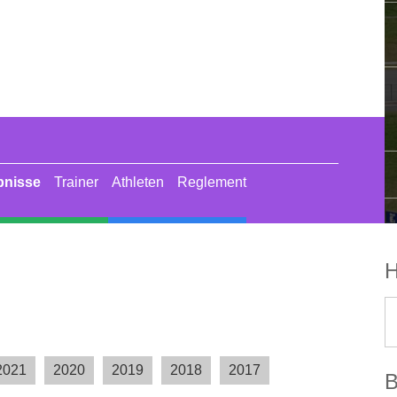
bnisse
Trainer
Athleten
Reglement
Skisprung
Langlauf
Biathlon
H
2021
2020
2019
2018
2017
B