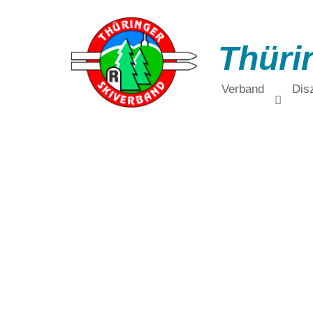
Thüri
Verband
Disz