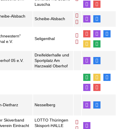
Lauscha
eibe-Alsbach
Scheibe-Alsbach
hneestern"
Seligenthal
hal e.V.
Dreifelderhalle und
rhof 05 e.V.
Sportplatz Am
Harzwald Oberhof
-Dietharz
Nesselberg
er Skiverband
LOTTO Thüringen
kiverein Eintracht
Skisport-HALLE