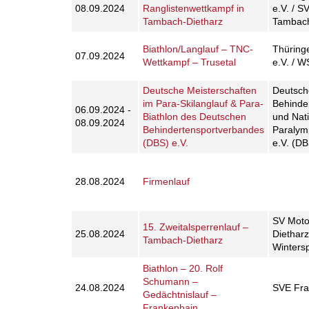
08.09.2024
Ranglistenwettkampf in
e.V. / S
Tambach-Dietharz
Tambach
Biathlon/Langlauf – TNC-
Thüring
07.09.2024
Wettkampf – Trusetal
e.V. / W
Deutsche Meisterschaften
Deutsch
im Para-Skilanglauf & Para-
Behinde
06.09.2024 -
Biathlon des Deutschen
und Nat
08.09.2024
Behindertensportverbandes
Paralym
(DBS) e.V.
e.V. (DB
28.08.2024
Firmenlauf
SV Moto
15. Zweitalsperrenlauf –
25.08.2024
Dietharz
Tambach-Dietharz
Winters
Biathlon – 20. Rolf
Schumann –
24.08.2024
SVE Fra
Gedächtnislauf –
Frankenhain