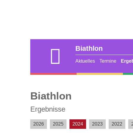
Biathlon
Aktuelles
Termine
Erge
Alpin
Nordische
Kombination
Biathlon
Ergebnisse
2026
2025
2024
2023
2022