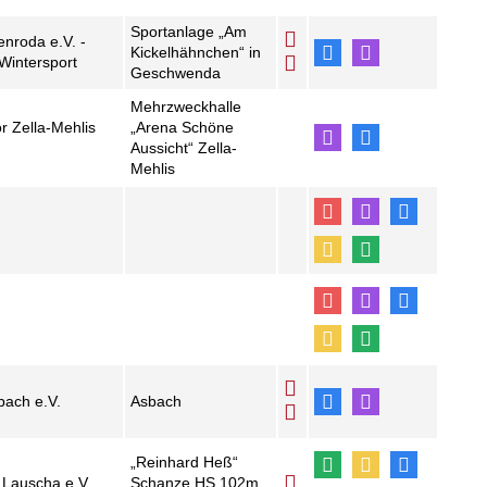
Sportanlage „Am
nroda e.V. -
Kickelhähnchen“ in
Wintersport
Geschwenda
Mehrzweckhalle
r Zella-Mehlis
„Arena Schöne
Aussicht“ Zella-
Mehlis
ach e.V.
Asbach
„Reinhard Heß“
Lauscha e.V.
Schanze HS 102m,