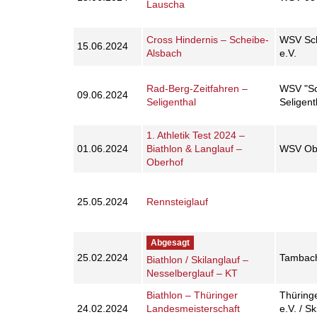
Lauscha
Cross Hindernis – Scheibe-
WSV Sch
15.06.2024
Alsbach
e.V.
Rad-Berg-Zeitfahren –
WSV "Sc
09.06.2024
Seligenthal
Seligent
1. Athletik Test 2024 –
01.06.2024
Biathlon & Langlauf –
WSV Obe
Oberhof
25.05.2024
Rennsteiglauf
Abgesagt
25.02.2024
Tambach
Biathlon / Skilanglauf –
Nesselberglauf – KT
Biathlon – Thüringer
Thüring
24.02.2024
Landesmeisterschaft
e.V. / S