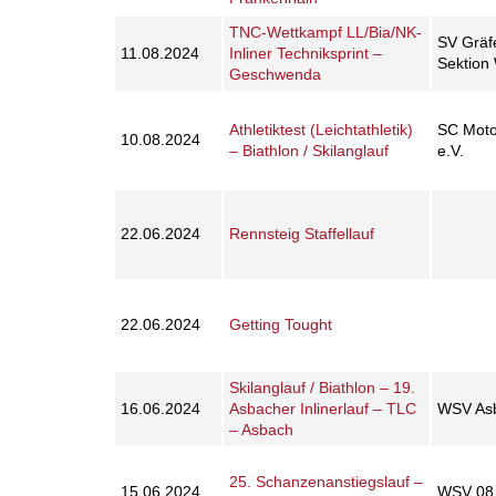
TNC-Wettkampf LL/Bia/NK-
SV Gräfe
11.08.2024
Inliner Techniksprint –
Sektion 
Geschwenda
Athletiktest (Leichtathletik)
SC Moto
10.08.2024
– Biathlon / Skilanglauf
e.V.
22.06.2024
Rennsteig Staffellauf
22.06.2024
Getting Tought
Skilanglauf / Biathlon – 19.
16.06.2024
Asbacher Inlinerlauf – TLC
WSV Asb
– Asbach
25. Schanzenanstiegslauf –
15.06.2024
WSV 08 